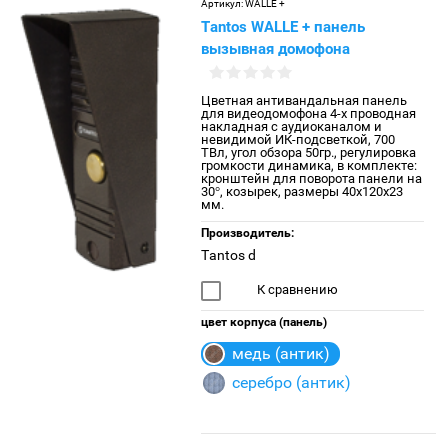
Артикул:
WALLE +
Tantos WALLE + панель
вызывная домофона
Цветная антивандальная панель
для видеодомофона 4-х проводная
накладная с аудиоканалом и
невидимой ИК-подсветкой, 700
ТВл, угол обзора 50гр., регулировка
громкости динамика, в комплекте:
кронштейн для поворота панели на
30°, козырек, размеры 40х120х23
мм.
Производитель:
Tantos d
К сравнению
цвет корпуса (панель)
медь (антик)
серебро (антик)