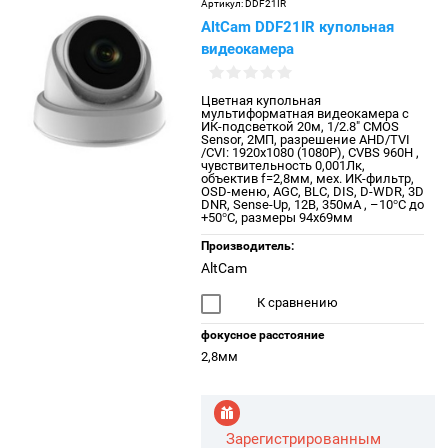
Артикул:
DDF21IR
AltCam DDF21IR купольная
видеокамера
Цветная купольная
мультиформатная видеокамера с
ИК-подсветкой 20м, 1/2.8" CMOS
Sensor, 2МП, разрешение AHD/TVI
/CVI: 1920x1080 (1080Р), CVBS 960Н ,
чувствительность 0,001Лк,
объектив f=2,8мм, мех. ИК-фильтр,
OSD-меню, AGC, BLC, DIS, D-WDR, 3D
DNR, Sense-Up, 12В, 350мА , –10°С до
+50°С, размеры 94х69мм
Производитель:
AltCam
К сравнению
фокусное расстояние
2,8мм
Зарегистрированным