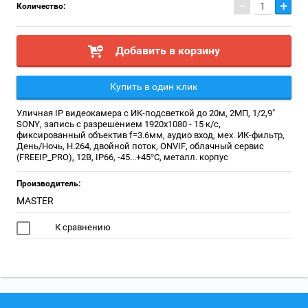
−
+
Количество:
Добавить в корзину
Купить в один клик
Уличная IP видеокамера с ИК-подсветкой до 20м, 2МП, 1/2,9"
SONY, запись с разрешением 1920x1080 - 15 к/с,
фиксированный объектив f=3.6мм, аудио вход, мех. ИК-фильтр,
День/Ночь, Н.264, двойной поток, ONVIF, облачный сервис
(FREEIP_PRO), 12В, IP66, -45...+45°С, металл. корпус
Производитель:
MASTER
К сравнению